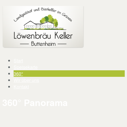
Start
Speisekarte
360°
Wir über uns
Kontakt
360° Panorama